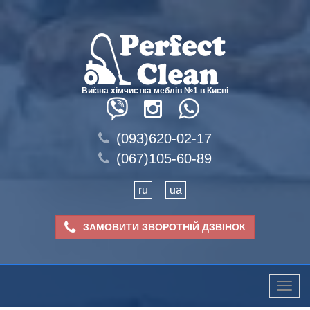
Виїзна хімчистка меблів №1 в Києві
(093)620-02-17
(067)105-60-89
ru
ua
ЗАМОВИТИ ЗВОРОТНІЙ ДЗВІНОК
Toggle
naviga