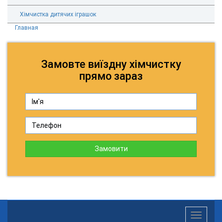
Хімчистка дитячих іграшок
Главная
Замовте виїздну хімчистку
прямо зараз
Замовити
Toggle