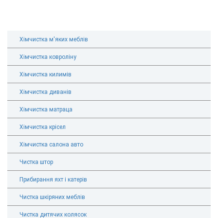
Хімчистка м'яких меблів
Хімчистка ковроліну
Хімчистка килимів
Хімчистка диванів
Хімчистка матраца
Хімчистка крісел
Хімчистка салона авто
Чистка штор
Прибирання яхт і катерів
Чистка шкіряних меблів
Чистка дитячих колясок