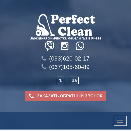
Выездная химчистка мебели №1 в Киеве
(093)620-02-17
(067)105-60-89
ru
ua
ЗАКАЗАТЬ ОБРАТНЫЙ ЗВОНОК
Toggle
naviga