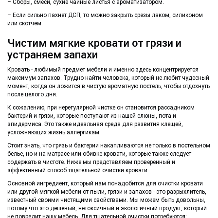
– Сборы, смеси, сухие чайные листья с ароматизатором.
– Если сильно пахнет ДСП, то можно закрыть срезы лаком, силиконом
или скотчем.
Чистим мягкие кровати от грязи и
устраняем запахи
Кровать - любимый предмет мебели и именно здесь концентрируется
максимум запахов. Трудно найти человека, который не любит чудесный
момент, когда он ложится в чистую ароматную постель, чтобы отдохнуть
после целого дня.
К сожалению, при нерегулярной чистке он становится рассадником
бактерий и грязи, которые поступают из нашей слюны, пота и
эпидермиса. Это также идеальная среда для развития клещей,
усложняющих жизнь аллергикам.
Стоит знать, что грязь и бактерии накапливаются не только в постельном
белье, но и на матрасе или обивке кровати, которые также следует
содержать в чистоте. Ниже мы представляем проверенный и
эффективный способ тщательной очистки кровати.
Основной ингредиент, который нам понадобится для очистки кровати
или другой мягкой мебели от пыли, грязи и запахов - это разрыхлитель,
известный своими чистящими свойствами. Мы можем быть довольны,
потому что это дешевый, нетоксичный и экологичный продукт, который
не повредит нашу мебель. Для тщательной очистки потребуются: