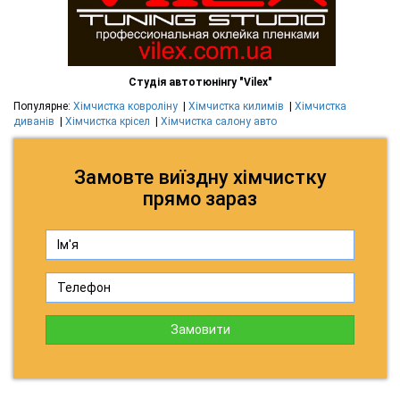
Студія автотюнінгу "Vilex"
Популярне:
Хімчистка ковроліну
|
Хімчистка килимів
|
Хімчистка
диванів
|
Хімчистка крісел
|
Хімчистка салону авто
Замовте виїздну хімчистку
прямо зараз
Замовити