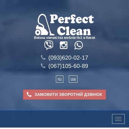
Виїзна хімчистка меблів №1 в Києві
(093)620-02-17
(067)105-60-89
ru
ua
ЗАМОВИТИ ЗВОРОТНІЙ ДЗВІНОК
Toggle
naviga