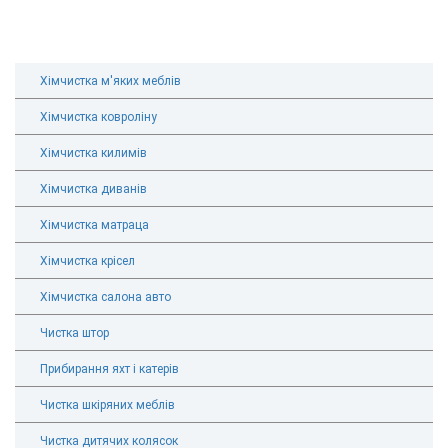
Хімчистка м'яких меблів
Хімчистка ковроліну
Хімчистка килимів
Хімчистка диванів
Хімчистка матраца
Хімчистка крісел
Хімчистка салона авто
Чистка штор
Прибирання яхт і катерів
Чистка шкіряних меблів
Чистка дитячих колясок