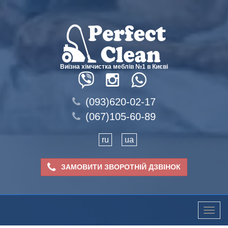
Виїзна хімчистка меблів №1 в Києві
(093)620-02-17
(067)105-60-89
ru
ua
ЗАМОВИТИ ЗВОРОТНІЙ ДЗВІНОК
Toggle
naviga