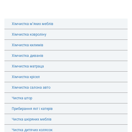
Хімчистка м'яких меблів
Хімчистка ковроліну
Хімчистка килимів
Хімчистка диванів
Хімчистка матраца
Хімчистка крісел
Хімчистка салона авто
Чистка штор
Прибирання яхт і катерів
Чистка шкіряних меблів
Чистка дитячих колясок