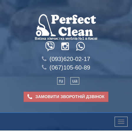
Виїзна хімчистка меблів №1 в Києві
(093)620-02-17
(067)105-60-89
ru
ua
ЗАМОВИТИ ЗВОРОТНІЙ ДЗВІНОК
Toggle
naviga