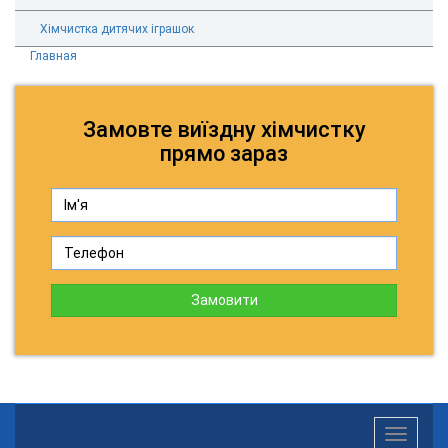
Хімчистка дитячих іграшок
Главная
Замовте виїздну хімчистку
прямо зараз
Замовити
Toggle