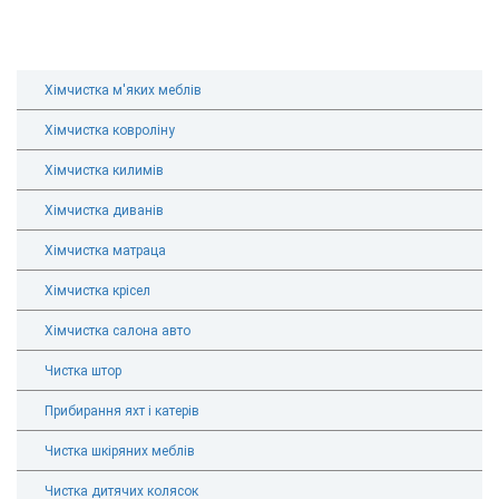
Хімчистка м'яких меблів
Хімчистка ковроліну
Хімчистка килимів
Хімчистка диванів
Хімчистка матраца
Хімчистка крісел
Хімчистка салона авто
Чистка штор
Прибирання яхт і катерів
Чистка шкіряних меблів
Чистка дитячих колясок