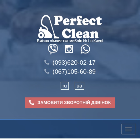
Виїзна хімчистка меблів №1 в Києві
(093)620-02-17
(067)105-60-89
ru
ua
ЗАМОВИТИ ЗВОРОТНІЙ ДЗВІНОК
Toggle
naviga