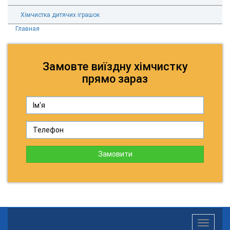
Хімчистка дитячих іграшок
Главная
Замовте виїздну хімчистку
прямо зараз
Замовити
Toggle