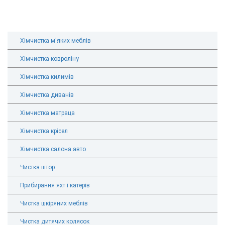
Хімчистка м'яких меблів
Хімчистка ковроліну
Хімчистка килимів
Хімчистка диванів
Хімчистка матраца
Хімчистка крісел
Хімчистка салона авто
Чистка штор
Прибирання яхт і катерів
Чистка шкіряних меблів
Чистка дитячих колясок