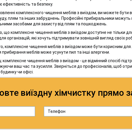
є ефективність та безпеку.
овленні комплексного чищення меблів з виїздом, ви можете бути вп
руду, плям та інших забруднень. Професійні прибиральники можуть 
ьними засобами для захисту від плям та пошкоджень.
, що комплексне чищення меблів з виїздом доступне не тільки для д
для організацій, які хочуть підтримувати зовнішній вигляд своїх ро
го, комплексне чищення меблів з виїздом може бути корисним для л
и прибирання меблів може усунути пил та інші алергени.
у, комплексне чищення меблів з виїздом - це відмінний спосіб підт
уючи ваш час та зусилля. Зверніться до професіоналів, щоб отрим
будинку чи офісі.
овте виїздну хімчистку прямо з