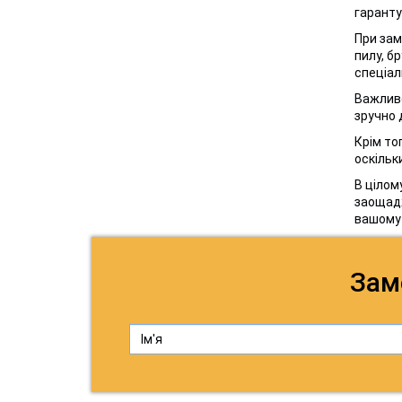
гаранту
При зам
пилу, б
спеціал
Важливо
зручно 
Крім то
оскільк
В цілом
заощадж
вашому 
Зам