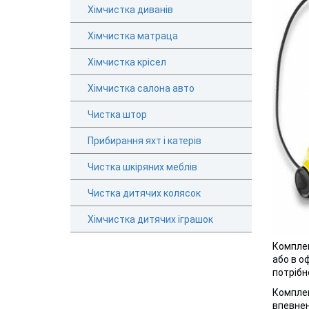
Хімчистка диванів
Хімчистка матраца
Хімчистка крісел
Хімчистка салона авто
Чистка штор
Прибирання яхт і катерів
Чистка шкіряних меблів
Чистка дитячих колясок
Хімчистка дитячих іграшок
Комплек
або в о
потрібн
Комплек
впевнен