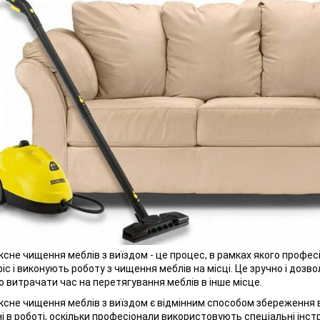
сне чищення меблів з виїздом - це процес, в рамках якого профе
фіс і виконують роботу з чищення меблів на місці. Це зручно і доз
о витрачати час на перетягування меблів в інше місце.
сне чищення меблів з виїздом є відмінним способом збереження в
і в роботі, оскільки професіонали використовують спеціальні інс