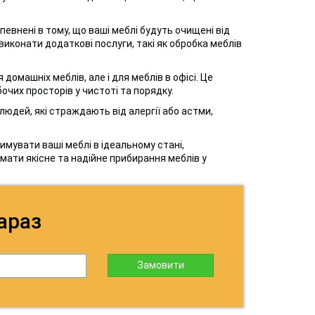
евнені в тому, що ваші меблі будуть очищені від
виконати додаткові послуги, такі як обробка меблів
омашніх меблів, але і для меблів в офісі. Це
бочих просторів у чистоті та порядку.
юдей, які страждають від алергії або астми,
римувати ваші меблі в ідеальному стані,
ати якісне та надійне прибирання меблів у
араз
Замовити