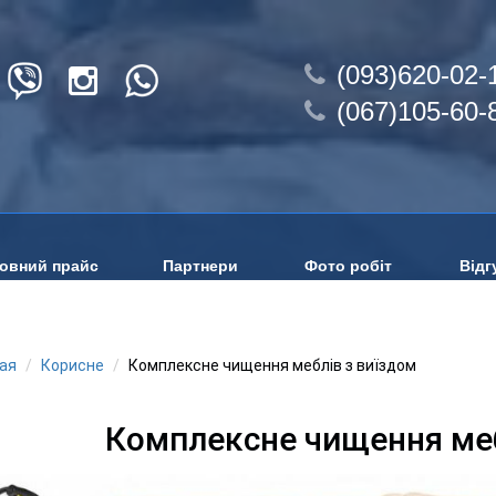
(093)620-02-
(067)105-60-
овний прайс
Партнери
Фото робіт
Відг
ая
Корисне
Комплексне чищення меблів з виїздом
Комплексне чищення меб