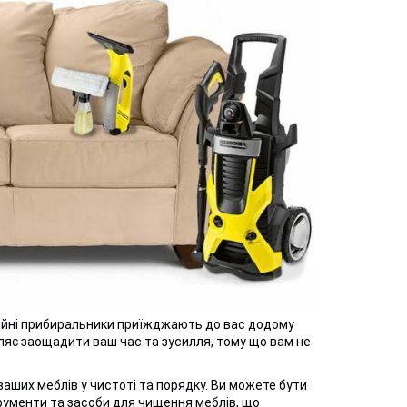
сійні прибиральники приїжджають до вас додому
воляє заощадити ваш час та зусилля, тому що вам не
аших меблів у чистоті та порядку. Ви можете бути
трументи та засоби для чищення меблів, що