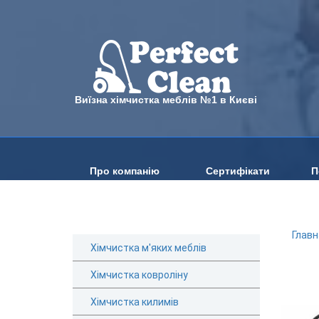
Виїзна хімчистка меблів №1 в Києві
Про компанію
Сертифікати
П
Главн
Хімчистка м'яких меблів
Хімчистка ковроліну
Хімчистка килимів