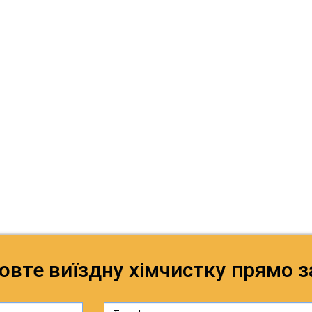
овте виїздну хімчистку прямо з