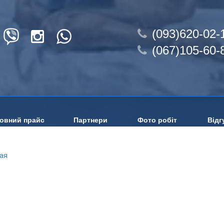
(093)620-02-
(067)105-60-
овний прайс
Партнери
Фото робіт
Відг
ая