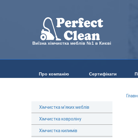
Виїзна хімчистка меблів №1 в Києві
Про компанію
Сертифікати
П
Главн
Хімчистка м'яких меблів
Хімчистка ковроліну
Хімчистка килимів