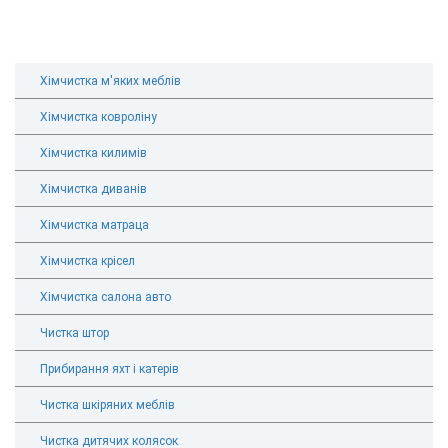
Хімчистка м'яких меблів
Хімчистка ковроліну
Хімчистка килимів
Хімчистка диванів
Хімчистка матраца
Хімчистка крісел
Хімчистка салона авто
Чистка штор
Прибирання яхт і катерів
Чистка шкіряних меблів
Чистка дитячих колясок