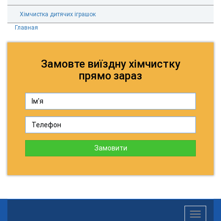
Хімчистка дитячих іграшок
Главная
Замовте виїздну хімчистку
прямо зараз
Замовити
Toggle