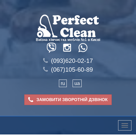
Виїзна хімчистка меблів №1 в Києві
(093)620-02-17
(067)105-60-89
ru
ua
ЗАМОВИТИ ЗВОРОТНІЙ ДЗВІНОК
Toggle
naviga