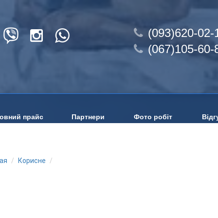
(093)620-02-
(067)105-60-
овний прайс
Партнери
Фото робіт
Відг
ая
Корисне