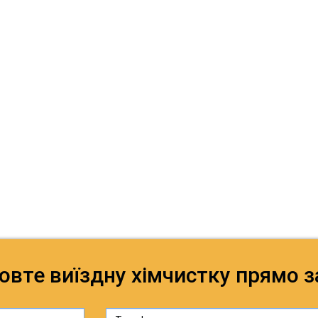
овте виїздну хімчистку прямо з