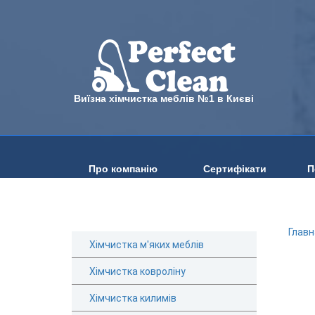
Виїзна хімчистка меблів №1 в Києві
Про компанію
Сертифікати
П
Главн
Хімчистка м'яких меблів
Хімчистка ковроліну
Хімчистка килимів