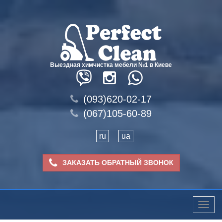
Выездная химчистка мебели №1 в Киеве
(093)620-02-17
(067)105-60-89
ru
ua
ЗАКАЗАТЬ ОБРАТНЫЙ ЗВОНОК
Toggle
naviga