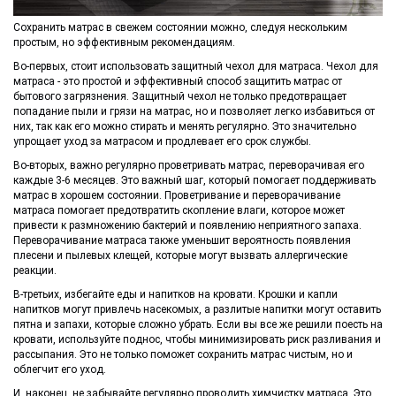
Сохранить матрас в свежем состоянии можно, следуя нескольким
простым, но эффективным рекомендациям.
Во-первых, стоит использовать защитный чехол для матраса. Чехол для
матраса - это простой и эффективный способ защитить матрас от
бытового загрязнения. Защитный чехол не только предотвращает
попадание пыли и грязи на матрас, но и позволяет легко избавиться от
них, так как его можно стирать и менять регулярно. Это значительно
упрощает уход за матрасом и продлевает его срок службы.
Во-вторых, важно регулярно проветривать матрас, переворачивая его
каждые 3-6 месяцев. Это важный шаг, который помогает поддерживать
матрас в хорошем состоянии. Проветривание и переворачивание
матраса помогает предотвратить скопление влаги, которое может
привести к размножению бактерий и появлению неприятного запаха.
Переворачивание матраса также уменьшит вероятность появления
плесени и пылевых клещей, которые могут вызвать аллергические
реакции.
В-третьих, избегайте еды и напитков на кровати. Крошки и капли
напитков могут привлечь насекомых, а разлитые напитки могут оставить
пятна и запахи, которые сложно убрать. Если вы все же решили поесть на
кровати, используйте поднос, чтобы минимизировать риск разливания и
рассыпания. Это не только поможет сохранить матрас чистым, но и
облегчит его уход.
И, наконец, не забывайте регулярно проводить химчистку матраса. Это