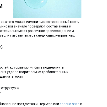
м
-за этого может измениться естественный цвет,
мчистки вначале проверяют состав ткани, и
материалы имеют различное происхождение и,
озволит избавиться от следующих неприятных
);
стей, которые могут быть подвергнуты
мент удовлетворит самых требовательных
щие категории:
 структуры;
;
бновление предметов интерьера или
салона авто
в