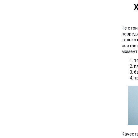
Не стои
повреди
только 
соответ
момент
т
п
б
т
Качест