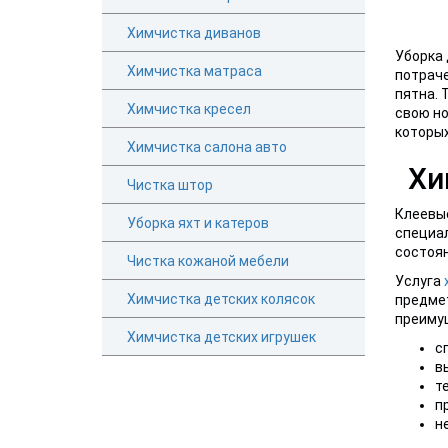
Химчистка диванов
Уборка 
Химчистка матраса
потраче
пятна. 
Химчистка кресел
свою но
которы
Химчистка салона авто
Хи
Чистка штор
Клеевые
Уборка яхт и катеров
специал
состоян
Чистка кожаной мебели
Услуга
Химчистка детских колясок
предмет
преимущ
Химчистка детских игрушек
с
в
т
п
н