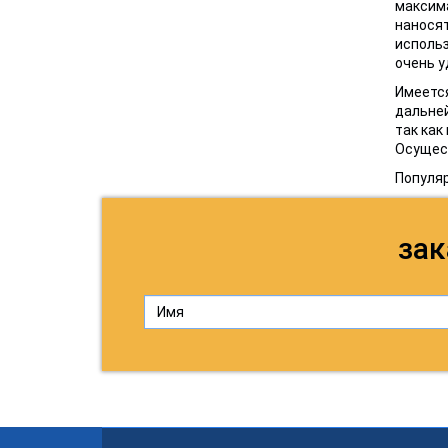
максима
наносят
использ
очень у
Имеется
дальней
так как
Осущес
Популя
зак