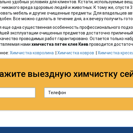
льно удобных условиях для клиентов. Кстати, используемые в
 никакого вреда здоровью людей и животных. К тому же, спустя 
овать мебель и другие очищенные предметы. Для владельцев ав
добен. Все можно сделать в течение дня, а к вечеру получить гот
 еще одна существенная особенность профессионального подход
шей эксплуатации очищенных предметов достаточно приличный. 
 качество проводимых работ гарантировано. Остается только набр
твляемая нами
химчистка пятен клея
К
иев
проводится достаточ
рное:
Химчистка ковролина
|
Химчистка ковров
|
Химчистка кресе
ажите выездную химчистку се