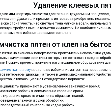
Удаление клеевых пя
дома или квартиры является достаточно трудоемким процессом, 
нных сил. Даже если предметы интерьера приобретены недавно, то
Также стоит учесть, что светлые тона мягкой мебели, напольных 
визну и требуют вмешательства химчистки. Но наиболее сильным
х невозможно избавиться самостоятельно.
мчистка пятен от клея на быто
 пятна на тканевых поверхностях практически невозможно удал
ьные химические реактивы, которые не оставляют следов обраб
ие. Помимо прочего, применяется специальное оборудование для
химчистки на дому
введена во избежание затратных перевозок, н
ов интерьера (дважды), а также в целях максимального удобств
ества, отличающиеся от стандартного варианта:
пециалисты приезжают в установленное заказчиком время;
ыполнение работы в максимально короткие сроки;
естирование средств очистки на образцах тканей;
роведение влажной и сухой обработки;
епосредственный контроль за ходом работы.