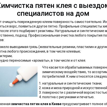
Химчистка пятен клея с выездо
специалистов на дом
т очищать поврежденную клеем поверхность самостоятельно. Из
ться ворс, появиться другое пятно. Профильные специалисты хи
после этого подбирают реактивы. Натуральные и синтетические 
ственно, подход. Профессиональная очистка любого покрытия п
ов:
яжело выводимая грязь (жевательные резинки, пластилин и другие
ятна любого происхождения, в том числе клеевые;
актерии;
рудно переносимые «ароматы», в том числе и от клея.
Что касается обрабатываемых поверхно
химическому воздействию, то ассорти
потребителей. К ним относятся следую
натуральные и синтетические ткани;
кожа и меха природной и искусственной
поверхности с различной ворсистостью
полотна с рисунками и печатью.
венная
химчистка пятен клея в Киеве
предусматривает полное о