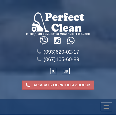
Выездная химчистка мебели №1 в Киеве
(093)620-02-17
(067)105-60-89
ru
ua
ЗАКАЗАТЬ ОБРАТНЫЙ ЗВОНОК
Toggle
naviga