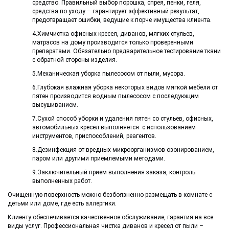
средство. Правильный выбор порошка, спрея, пенки, геля,
средства по уходу – гарантирует эффективный результат,
предотвращает ошибки, ведущие к порче имущества клиента.
4.Химчистка офисных кресел, диванов, мягких стульев,
матрасов на дому производится только проверенными
препаратами. Обязательно предварительное тестирование ткани
с обратной стороны изделия.
5.Механическая уборка пылесосом от пыли, мусора.
6.Глубокая влажная уборка некоторых видов мягкой мебели от
пятен производится водным пылесосом с последующим
высушиванием.
7.Сухой способ уборки и удаления пятен со стульев, офисных,
автомобильных кресел выполняется с использованием
инструментов, приспособлений, реагентов.
8.Дезинфекция от вредных микроорганизмов озонированием,
паром или другими приемлемыми методами.
9.Заключительный прием выполнения заказа, контроль
выполненных работ.
Очищенную поверхность можно безбоязненно размещать в комнате с
детьми или доме, где есть аллергики.
Клиенту обеспечивается качественное обслуживание, гарантия на все
виды услуг. Профессиональная чистка диванов и кресел от пыли –