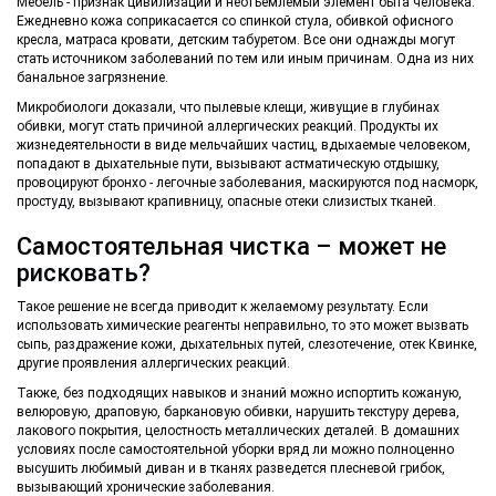
Мебель - признак цивилизации и неотъемлемый элемент быта человека.
Ежедневно кожа соприкасается со спинкой стула, обивкой офисного
кресла, матраса кровати, детским табуретом. Все они однажды могут
стать источником заболеваний по тем или иным причинам. Одна из них
банальное загрязнение.
Микробиологи доказали, что пылевые клещи, живущие в глубинах
обивки, могут стать причиной аллергических реакций. Продукты их
жизнедеятельности в виде мельчайших частиц, вдыхаемые человеком,
попадают в дыхательные пути, вызывают астматическую отдышку,
провоцируют бронхо - легочные заболевания, маскируются под насморк,
простуду, вызывают крапивницу, опасные отеки слизистых тканей.
Самостоятельная чистка – может не
рисковать?
Такое решение не всегда приводит к желаемому результату. Если
использовать химические реагенты неправильно, то это может вызвать
сыпь, раздражение кожи, дыхательных путей, слезотечение, отек Квинке,
другие проявления аллергических реакций.
Также, без подходящих навыков и знаний можно испортить кожаную,
велюровую, драповую, баркановую обивки, нарушить текстуру дерева,
лакового покрытия, целостность металлических деталей. В домашних
условиях после самостоятельной уборки вряд ли можно полноценно
высушить любимый диван и в тканях разведется плесневой грибок,
вызывающий хронические заболевания.