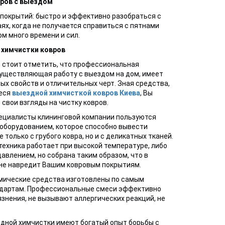
ров с выездом
покрытий: быстро и эффективно разобраться с
аях, когда не получается справиться с пятнами
м много времени и сил.
 химчистки ковров
, стоит отметить, что профессиональная
существляющая работу с выездом на дом, имеет
ых свойств и отличительных черт. Зная средства,
еся
выездной химчисткой ковров Киева
, Вы
свои взгляды на чистку ковров.
пециалисты клининговой компании пользуются
оборудованием, которое способно вывести
 только с грубого ковра, но и с деликатных тканей.
ехника работает при высокой температуре, либо
авлением, но собрана таким образом, что в
 не навредит Вашим ковровым покрытиям.
имические средства изготовлены по самым
дартам. Профессиональные смеси эффективно
знения, не вызывают аллергических реакций, не
дной химчистки имеют богатый опыт борьбы с