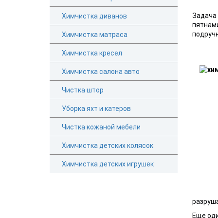
Задача 
Химчистка диванов
пятнами
подручн
Химчистка матраса
Химчистка кресел
Химчистка салона авто
Чистка штор
Уборка яхт и катеров
Чистка кожаной мебели
Химчистка детских колясок
Химчистка детских игрушек
разруша
Еще оди