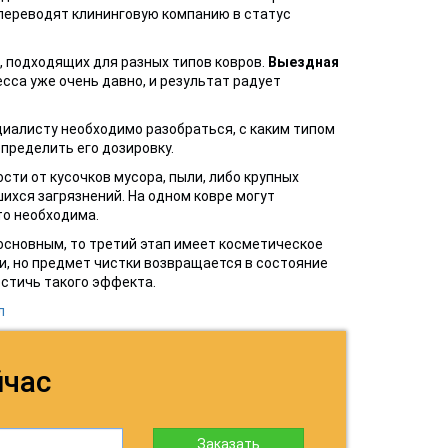
 переводят клининговую компанию в статус
, подходящих для разных типов ковров.
Выездная
сса уже очень давно, и результат радует
циалисту необходимо разобраться, с каким типом
пределить его дозировку.
сти от кусочков мусора, пыли, либо крупных
ихся загрязнений. На одном ковре могут
то необходима.
основным, то третий этап имеет косметическое
ки, но предмет чистки возвращается в состояние
остичь такого эффекта.
л
йчас
Заказать