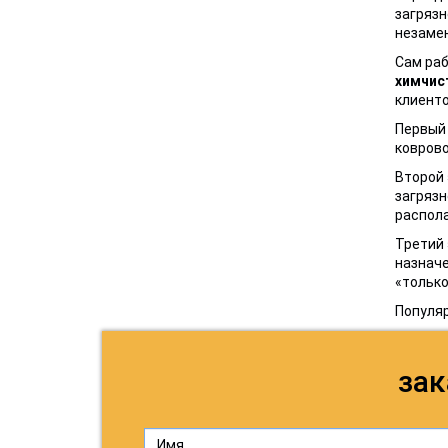
загрязн
незамен
Сам раб
химчис
клиенто
Первый 
коврово
Второй 
загрязн
распола
Третий 
назначе
«только
Популя
зак