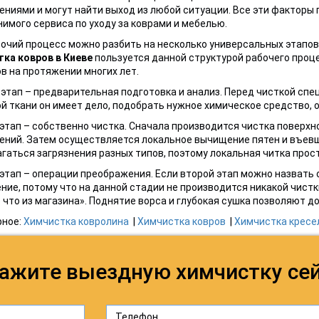
ениями и могут найти выход из любой ситуации. Все эти факторы
имого сервиса по уходу за коврами и мебелью.
очий процесс можно разбить на несколько универсальных этапов
тка ковров в Киеве
пользуется данной структурой рабочего проце
в на протяжении многих лет.
этап – предварительная подготовка и анализ. Перед чисткой спе
й ткани он имеет дело, подобрать нужное химическое средство, о
этап – собственно чистка. Сначала производится чистка поверхно
ений. Затем осуществляется локальное вычищение пятен и въевш
гаться загрязнения разных типов, поэтому локальная читка прос
этап – операции преображения. Если второй этап можно назвать 
ние, потому что на данной стадии не производится никакой чист
 что из магазина». Поднятие ворса и глубокая сушка позволяют д
рное:
Химчистка ковролина
|
Химчистка ковров
|
Химчистка кресе
ажите выездную химчистку се