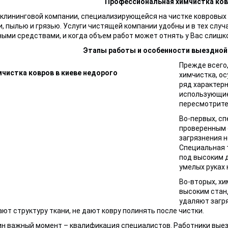
Профессиональная химчистка ков
клининговой компании, специализирующейся на чистке ковровых 
, пылью и грязью. Услуги чистящей компании удобны и в тех случ
ыми средствами, и когда объем работ может отнять у Вас слишко
Этапы работы и особенности выездной
Прежде всего
химчистка, о
ряд характерн
использующи
пересмотрите 
Во-первых, с
проверенным 
загрязнения не
Специальная т
под высоким д
умелых руках
Во-вторых, х
высоким стан
удаляют загря
ют структуру ткани, не дают ковру полинять после чистки.
н важный момент – квалификация специалистов. Работники выез