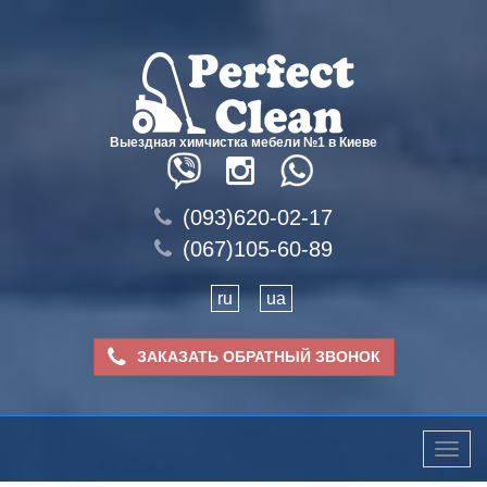
Выездная химчистка мебели №1 в Киеве
(093)620-02-17
(067)105-60-89
ru
ua
ЗАКАЗАТЬ ОБРАТНЫЙ ЗВОНОК
Toggle
naviga