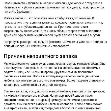
Чтобы вывести неприятный запах с мебели надо хорошо потрудиться.
Чаще всего глубоко в дерево проникают запахи дыма, гари, продуктов
гниения, брожения.
Мягкая мебель – это обязательный атрибут каждого жилища. В
процессе эксплуатации на диванах, креслах, пуфиках остаются пятна,
грязь, пыль, глубоко въедается запах. Противостоять таким
загрязнениям невозможно, так как мебель, которая стоит в квартире,
доме или офисе интенсивно используется почти все 24 часа в сутки.
Попробуем разобраться какие эффективные методы удаления запахов с
обивки известны и как их можно использовать.
Причина неприятного запаха
Мы ежедневно используем диваны, кресла, другую мягкую мебель. Она
используется для размещения гостей. На мебель садятся знакомые,
родственники, члены семьи, провоцируя тем самым появление
различных запахов. Побыв в эксплуатации всего 6 месяцев мягкая
мебель пропитывается всем что есть вокруг. Более пахучим становится
диван, расположенный в гостиной, на кухне.
Степень запахов, исходящих от мягкой мебели, зависит от материалов,
из которых изготовлена мебель. Например, новый диван имеет
специфический запах, который формируется из смеси древесного
аромата, химического амбре и клеевых составов. Такой запах может
выветриться сам, а если нет, то придется бороться с ним с помощью