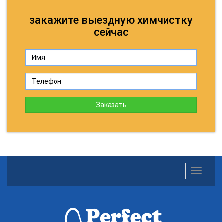
закажите выездную химчистку
сейчас
Заказать
Toggle
navigatio