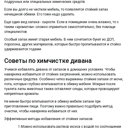
подручных или специальных химических средств.
Если вы долго не чистили мебель, то появляется стойкий запах
нечищеной обивки. Его тоже надо удалить.
Еще один вид запаха - сырости. Если в помещении очень влажно, то с
таким «ароматом» сложно справиться самостоятельно, без помощи
специалистов.
Особый запах имеет старая мебель. В нем сочетается букет из ДСП,
поролона, других материалов, которые быстро пропитываются и стойко
удерживаются годами.
Советы по химчистке дивана
Учимся избавлять дивана от запахов в домашних условиях. Чтобы
наверняка избавиться от стойких загрязнений, можно использовать
различные средства. Особенно четко выражены стойкие запахи от мочи,
пота, которые глубоко впитываются в обивку мебели. Мокрые после
туалета лапы животных также оставляют следы, которые провоцируют
неприятные ароматы.
Не менее быстро впитываются в обивку мебели запахи при
приготовлении пищи. Поэтому важно правильно подобрать метод
очистки, чтобы наверняка избавиться от них.
Эффективные методы избавления от стойких запахов.
1.Можно использовать раствор уксуса с водой по соотношении