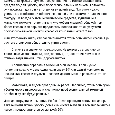
Химчистка кресел и стульев требует знания не только специальных
средств по для уборки, но и профессиональных навыков. Только так
они послужат долго и не потеряют внешний вид. При этом нужно
учитывать особенности обивочных тканей или кожзаменителя, их цвет,
фактуру. Не всегда бытовые химические средства, купленные в
магазине, помогут почистить мягкую мебель с разной обивкой, тем
более кресла. Как вариант предлагаем воспользоваться услугами
профессиональной чисткой кресел от компании Perfect Clean.
Для этого надо знать, как рассчитывается стоимость чистки кресла. При
расчете стоимости обязательно учитывается:
· Степень загрязнения поверхности. Чаще всего загрязняются
локальные места: сиденье, подголовник, подлокотник. Чем выше
степень загрязнения – тем дороже чистка.
· Количество обрабатываемой мягкой мебели. Если нужно
почистить кресло – цена одна, если сразу 2-3 или целый комплект из
нескольких кресел и стульев – совсем другая, можно рассчитывать на
скидки.
· Материала, и видов проводимых работ. Например, стоимость сухой
уборки кресла пылесосом и химчистки профессиональной техникой
Karcher и сушка будут разными.
Иногда сотрудники компании Perfect Clean проводят акции, когда при
заказе комплексной уборки дома химчистка мебели, в том числе чистка
кресел, предоставляется со скидкой 50%.