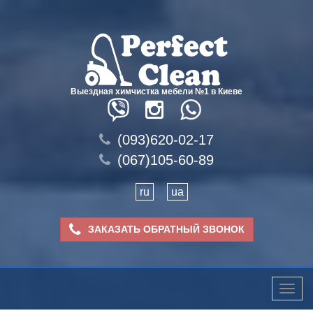
Выездная химчистка мебели №1 в Киеве
(093)620-02-17
(067)105-60-89
ru
ua
ЗАКАЗАТЬ ОБРАТНЫЙ ЗВОНОК
Toggle
naviga