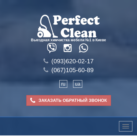
Выездная химчистка мебели №1 в Киеве
(093)620-02-17
(067)105-60-89
ru
ua
ЗАКАЗАТЬ ОБРАТНЫЙ ЗВОНОК
Toggle
naviga