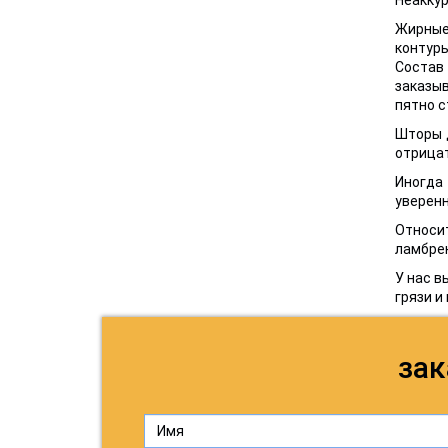
Жирные 
контуры
Состав 
заказыв
пятно с
Шторы 
отрица
Иногда
уверенн
Относи
ламбре
У нас в
грязи и
зак