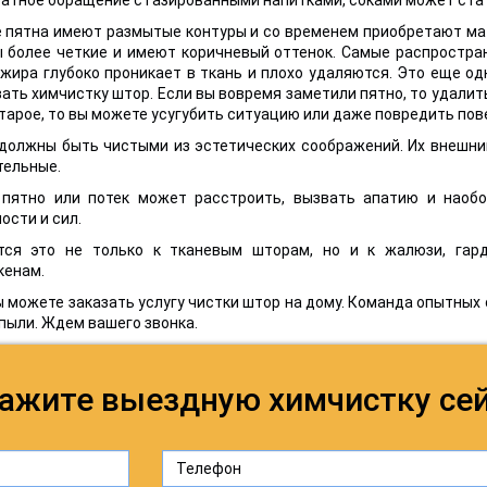
пятна имеют размытые контуры и со временем приобретают мато
 более четкие и имеют коричневый оттенок. Самые распростран
жира глубоко проникает в ткань и плохо удаляются. Это еще о
ать химчистку штор. Если вы вовремя заметили пятно, то удалить
тарое, то вы можете усугубить ситуацию или даже повредить пов
должны быть чистыми из эстетических соображений. Их внешний
тельные.
 пятно или потек может расстроить, вызвать апатию и наоб
ости и сил.
тся это не только к тканевым шторам, но и к жалюзи, гард
кенам.
ы можете заказать услугу чистки штор на дому. Команда опытных
 пыли. Ждем вашего звонка.
ажите выездную химчистку се