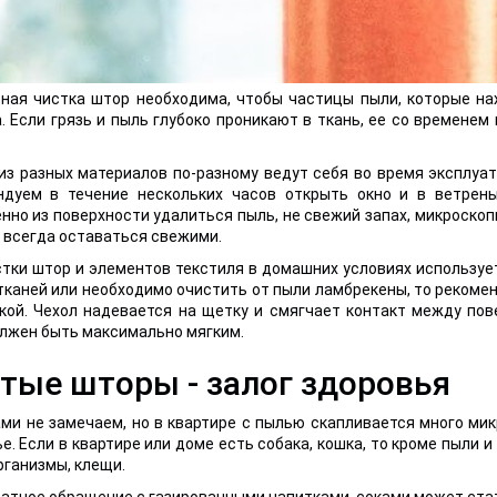
ная чистка штор необходима, чтобы частицы пыли, которые нах
. Если грязь и пыль глубоко проникают в ткань, ее со времен
з разных материалов по-разному ведут себя во время эксплуа
ндуем в течение нескольких часов открыть окно и в ветрен
нно из поверхности удалиться пыль, не свежий запах, микроскоп
 всегда оставаться свежими.
тки штор и элементов текстиля в домашних условиях использует
тканей или необходимо очистить от пыли ламбрекены, то рекоме
нкой. Чехол надевается на щетку и смягчает контакт между по
лжен быть максимально мягким.
тые шторы - залог здоровья
ми не замечаем, но в квартире с пылью скапливается много мик
е. Если в квартире или доме есть собака, кошка, то кроме пыли 
ганизмы, клещи.
атное обращение с газированными напитками, соками может стат