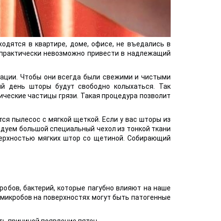
одятся в квартире, доме, офисе, не въедались в
ем практически невозможно привести в надлежащий
тации. Чтобы они всегда были свежими и чистыми
ый день шторы будут свободно колыхаться. Так
ические частицы грязи. Такая процедура позволит
ся пылесос с мягкой щеткой. Если у вас шторы из
ндуем большой специальный чехол из тонкой ткани
верхностью мягких штор со щетиной. Собирающий
робов, бактерий, которые пагубно влияют на наше
и микробов на поверхностях могут быть патогенные
ь причиной появление пятен.