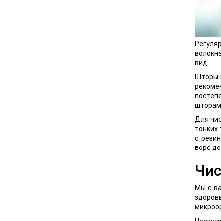
Регуляр
волокна
вид.
Шторы и
рекоме
постепе
шторам
Для чис
тонких 
с рези
ворс до
Чис
Мы с ва
здоровь
микроор
Неаккур