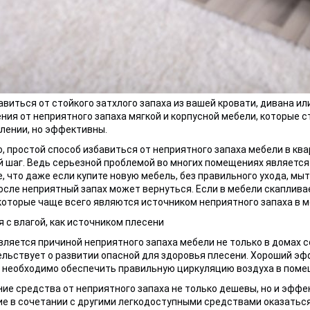
авиться от стойкого затхлого запаха из вашей кровати, дивана 
ния от неприятного запаха мягкой и корпусной мебели, которые с
лении, но эффективны.
, простой способ избавиться от неприятного запаха мебели в ква
й шаг. Ведь серьезной проблемой во многих помещениях является
, что даже если купите новую мебель, без правильного ухода, мы
осле неприятный запах может вернуться. Если в мебели скапливае
которые чаще всего являются источником неприятного запаха в м
 с влагой, как источником плесени
вляется причиной неприятного запаха мебели не только в домах с
льствует о развитии опасной для здоровья плесени. Хороший эф
 необходимо обеспечить правильную циркуляцию воздуха в поме
е средства от неприятного запаха не только дешевы, но и эффек
е в сочетании с другими легкодоступными средствами оказаться