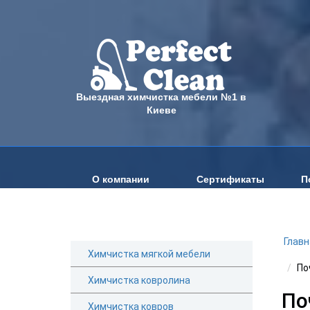
Выездная химчистка мебели №1 в
Киеве
О компании
Сертификаты
П
Главн
Химчистка мягкой мебели
По
Химчистка ковролина
По
Химчистка ковров