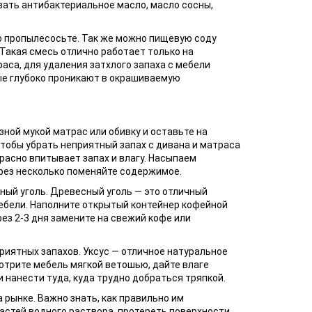
вать антибактериальное масло, масло сосны,
но пропылесосьте. Так же можно пищевую соду
акая смесь отлично работает только на
раса, для удаления затхлого запаха с мебели
ые глубоко проникают в окрашиваемую
ной мукой матрас или обивку и оставьте на
Чтобы убрать неприятный запах с дивана и матраса
расно впитывает запах и влагу. Насыпаем
ерез несколько поменяйте содержимое.
ый уголь. Древесный уголь — это отличный
ебели. Наполните открытый контейнер кофейной
ез 2-3 дня замените на свежий кофе или
риятных запахов. Уксус — отличное натуральное
ротрите мебель мягкой ветошью, дайте влаге
и нанести туда, куда трудно добраться тряпкой.
рынке. Важно знать, как правильно им
астей водного раствора, протереть поверхности,