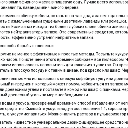
ого вами эфирного масла в пищевую соду. Лучше всего использо
 эвкалипта, лаванды или чайного дерева.
е смесью обивку мебели, оставьте на час-два, а затем тщатель
ть с измельченными сушеными цветками лаванды или ромашки. Т
ости. Если запах исходит из более глубоких слоев обивки или мат
ются нейтрализаторы запаха. Это современные средства, котор
ость, эффективно устраняя неприятные запахи.
способы борьбы с плесенью
другие не менее эффективные и простые методы. Посыпьте кукуруз
ко часов. По истечении этого времени собираем все пылесосом. 
ожем использовать наполнитель для кошачьих туалетов. Он прек
тель в плоскую посуду и ставим в диван, под кресло или шкаф. Ч
олнитель можно использовать свежую кофейную гущу или древесн
ьный ингредиент, который может помочь избавиться от запаха м
ли древесным углем и поставьте в комод или шкаф с ящиками. Чер
ый древесный уголь по мере необходимости.
 воды и уксуса, проверенный временем способ избавления от неп
е средство. Смешайте уксус и воду в соотношении 1:1, хорошо п
ть, а уксусу испариться. Можно налить раствор в пульверизатор 
атель - известное универсальное дезинфицирующее средство на 
аться. Нужно использовать одну часть отбеливателя на десять ч