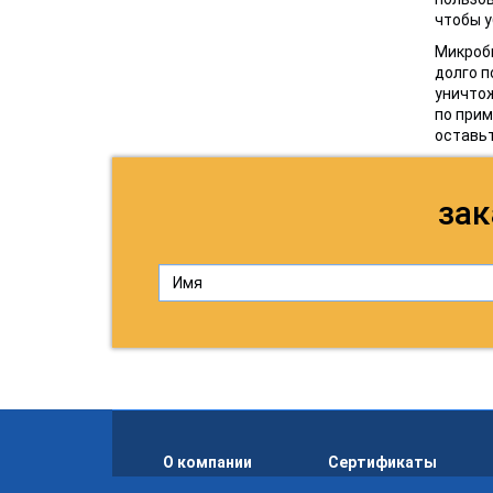
чтобы у
Микробы
долго п
уничтож
по прим
оставьт
зак
О компании
Сертификаты