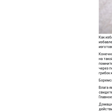
Как изб
избавле
изготов
Конечно
на тако
помните
через п
грибок 
Боремся
Влага я
свидете
Главное
Домашни
действи