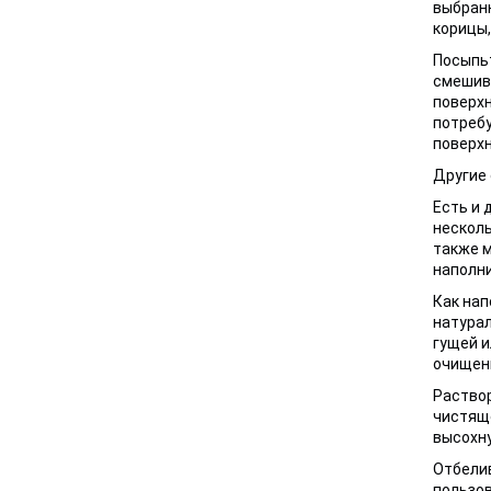
выбранн
корицы,
Посыпьт
смешива
поверхн
потребу
поверхн
Другие 
Есть и 
несколь
также м
наполни
Как нап
натурал
гущей и
очищенн
Раствор
чистяще
высохну
Отбелив
пользов