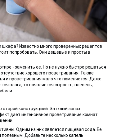
или шкафа? Известно много проверенных рецептов
тоит попробовать. Они дешевые и просты в
ртире - заменить ее. Но не нужно быстро решаться
 отсутствие хорошего проветривания. Также
тья и проветривания мало что поменяется. Даже
тся влага, то появляется сырость, плесень,
ебели.
о старой конструкцией. Затхлый запах
фект дает интенсивное проветривание комнат.
щении.
тивны. Одним из них является пищевая сода. Ее
 полезным. Добавьте несколько капель