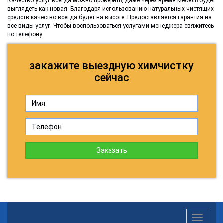
Качество услуг всегда можно проверить, даже через время мебель будет
выглядеть как новая. Благодаря использованию натуральных чистящих
средств качество всегда будет на высоте. Предоставляется гарантия на
все виды услуг. Чтобы воспользоваться услугами менеджера свяжитесь
по телефону.
закажите выездную химчистку
сейчас
Заказать
Toggle