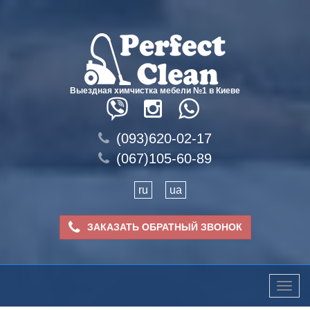
Выездная химчистка мебели №1 в Киеве
(093)620-02-17
(067)105-60-89
ru
ua
ЗАКАЗАТЬ ОБРАТНЫЙ ЗВОНОК
Toggle
naviga