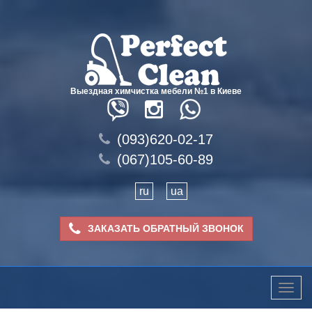
Выездная химчистка мебели №1 в Киеве
(093)620-02-17
(067)105-60-89
ru
ua
ЗАКАЗАТЬ ОБРАТНЫЙ ЗВОНОК
Toggle
naviga