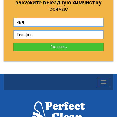
закажите выездную химчистку
сейчас
Заказать
Toggle
navigatio