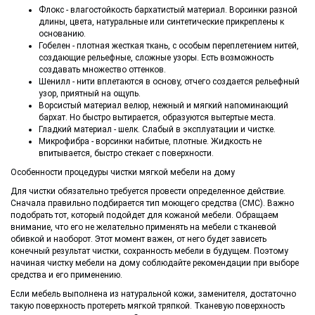
Флокс - влагостойкость бархатистый материал. Ворсинки разной
длины, цвета, натуральные или синтетические прикреплены к
основанию.
Гобелен - плотная жесткая ткань, с особым переплетением нитей,
создающие рельефные, сложные узоры. Есть возможность
создавать множество оттенков.
Шенилл - нити вплетаются в основу, отчего создается рельефный
узор, приятный на ощупь.
Ворсистый материал велюр, нежный и мягкий напоминающий
бархат. Но быстро вытирается, образуются вытертые места.
Гладкий материал - шелк. Слабый в эксплуатации и чистке.
Микрофибра - ворсинки набитые, плотные. Жидкость не
впитывается, быстро стекает с поверхности.
Особенности процедуры чистки мягкой мебели на дому
Для чистки обязательно требуется провести определенное действие.
Сначала правильно подбирается тип моющего средства (СМС). Важно
подобрать тот, который подойдет для кожаной мебели. Обращаем
внимание, что его не желательно применять на мебели с тканевой
обивкой и наоборот. Этот момент важен, от него будет зависеть
конечный результат чистки, сохранность мебели в будущем. Поэтому
начиная чистку мебели на дому соблюдайте рекомендации при выборе
средства и его применению.
Если мебель выполнена из натуральной кожи, заменителя, достаточно
такую поверхность протереть мягкой тряпкой. Тканевую поверхность