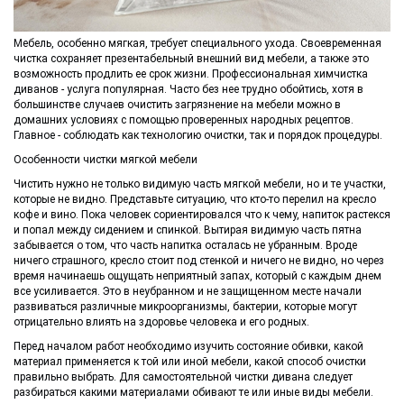
Мебель, особенно мягкая, требует специального ухода. Своевременная
чистка сохраняет презентабельный внешний вид мебели, а также это
возможность продлить ее срок жизни. Профессиональная химчистка
диванов - услуга популярная. Часто без нее трудно обойтись, хотя в
большинстве случаев очистить загрязнение на мебели можно в
домашних условиях с помощью проверенных народных рецептов.
Главное - соблюдать как технологию очистки, так и порядок процедуры.
Особенности чистки мягкой мебели
Чистить нужно не только видимую часть мягкой мебели, но и те участки,
которые не видно. Представьте ситуацию, что кто-то перелил на кресло
кофе и вино. Пока человек сориентировался что к чему, напиток растекся
и попал между сидением и спинкой. Вытирая видимую часть пятна
забывается о том, что часть напитка осталась не убранным. Вроде
ничего страшного, кресло стоит под стенкой и ничего не видно, но через
время начинаешь ощущать неприятный запах, который с каждым днем
все усиливается. Это в неубранном и не защищенном месте начали
развиваться различные микроорганизмы, бактерии, которые могут
отрицательно влиять на здоровье человека и его родных.
Перед началом работ необходимо изучить состояние обивки, какой
материал применяется к той или иной мебели, какой способ очистки
правильно выбрать. Для самостоятельной чистки дивана следует
разбираться какими материалами обивают те или иные виды мебели.