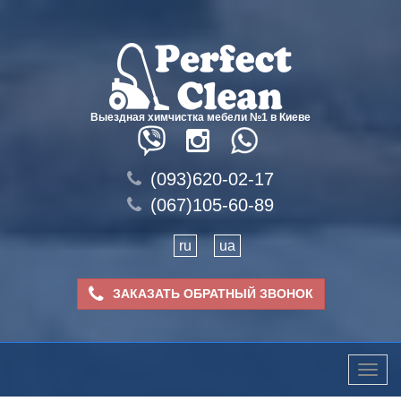
Выездная химчистка мебели №1 в Киеве
(093)620-02-17
(067)105-60-89
ru
ua
ЗАКАЗАТЬ ОБРАТНЫЙ ЗВОНОК
Toggle
naviga