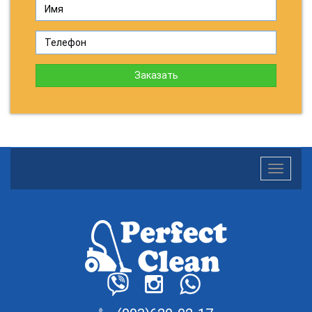
Заказать
Toggle
navigatio