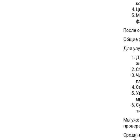
к
Ц
М
ф
После о
Общие 
Для ул
Д
ж
С
Ч
п
С
У
м
С
т
Мы уже 
провер
Среди н