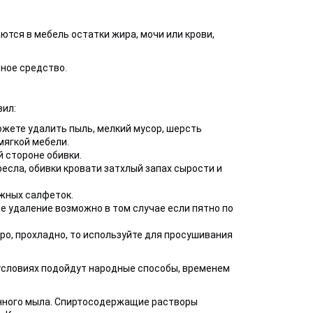
тся в мебель остатки жира, мочи или крови,
ное средство.
ил:
ожете удалить пыль, мелкий мусор, шерсть
мягкой мебели.
 стороне обивки.
ресла, обивки кровати затхлый запах сырости и
жных салфеток.
ое удаление возможно в том случае если пятно по
ро, прохладно, то используйте для просушивания
 условиях подойдут народные способы, временем
енного мыла. Спиртосодержащие растворы