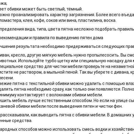
ожа;
вет обивки может быть светлый, тёмный.
ожно проанализировать характер загрязнения. Более всего въедаю
ломастера, клея, кофе, соков или вина, пластилина, воска.
пределения вида, типа, цвета пятна несложно подобрать правиль
рекомендации и правила по выведению пятен дома
учшения результата необходимо придерживаться следующих прав
иван, кресло, другую мягкую мебель нужно пропылесосить. Вы см
ивотных. Используйте турбо щетку или специальную насадку для 
пециальное средство для чистки мебели проверьте на незаметной
истите не раствором, а мыльной пеной. Так вы уберете с дивана, к
лесени.
вежие пятна с текстильной обивки можно удалить с помощью вла
далять пятна необходимо сразу, как только они появляются. Полн
инимуму контактирует с волокнами обивки мебели.
ушить мебель лучше естественным способом. Но если на улице сы
каневой обивки мебели после выведения пятен и чистки фен.
рассказывали, как выводить пятна с обивки мебели. В домашних
енные средства.
ародных способов можно использовать смесь водки и хозяйств