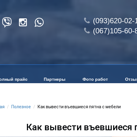
(093)620-02-
(067)105-60-
олный прайс
Партнеры
Фото работ
Отзы
ая
Полезное
Как вывести въевшиеся пятна c мебели
Как вывести въевшиеся 