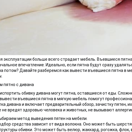
я эксплуатации больше всего страдает мебель. Въевшиеся пятна 
чальное впечатление. Идеально, если пятна будут сразу удаляться
на потом? Давайте разберемся как вывести въевшиеся пятна в м
.
 пятно с дивана
испортить обивку дивана могут пятна, оставшиеся от еды. Сложнее
вывести въевшиеся пятна в мягкую мебель помогут профессиона
ка дивана и включает предварительный обзор, зачистку пятен, 
 не вредят здоровью человека и животных, не вызывают аллерги
ыбираем метод выведения пятен на мебели.
одбор средства зависит от вида волокна. Оно может быть шерстяно
труктуры обивки. Это может быть велюр, жаккард, рогожка, флок, 