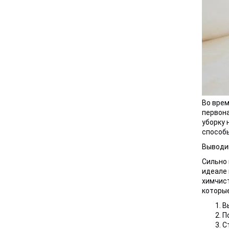
Во врем
первона
уборку 
способы
Выводим
Сильно 
идеале 
химчист
которые
В
П
С