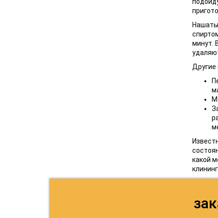
подойду
пригото
Нашатыр
спиртом
минут. 
удаляют
Другие 
П
м
М
З
р
м
Известн
состоян
какой м
клининг
зак