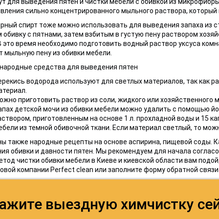
т для выведения пятен и чистки мебели с обивкой из микрофибры
вления сильно концентрированного мыльного раствора, который н
ный спирт тоже можно использовать для выведения запаха из с
 обивку с пятнами, затем взбитым в густую пену раствором хозяй
В это время необходимо подготовить водный раствор уксуса ком
 мыльную пену из обивки мебели.
народные средства для выведения пятен
ерекись водорода используют для светлых материалов, так как ра
атериал.
ожно приготовить раствор из соли, жидкого или хозяйственного м
апах детской мочи из обивки мебели можно удалить с помощью й
аствором, приготовленным на основе 1 л. прохладной воды и 15 к
ебели из темной обивочной ткани. Если материал светлый, то мож
ы также народные рецепты на основе аспирина, пищевой соды. К
ия обивки и давности пятен. Мы рекомендуем для начала согласо
етод чистки обивки мебели в Киеве и киевской области вам подо
овой компании Рerfect clean или заполните форму обратной связи 
ажите выездную химчистку се