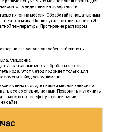
. Крепкую пену из мыла можно использовать для
аносится в виде пены на поверхность.
тарых пятен на мебели. Обработайте нашатырным
ственного мыла. После нужно оставить все на 20
натной температуры. Протирание раствором
створ на его основе способен отбеливать
ыла, глицерина.
ода. Испачканные места обрабатываются
апель йода. Этот метод подойдет только для
но заменить йод соком лимона.
акой именно подойдет вашей мебели зависит от
вать все со специалистами. Позвонить и уточнить
йдет можно по телефону горячей линии
на сайте.
йчас