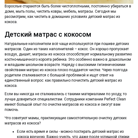
Взрослые стараются быть более чистоплотными, постоянно убираться в
доме, мыть полы, чистить ковры, мебель, матрасы. Сегодня мы
рассмотрим, как чистить в домашних условиях детский матрас из
кокоса.
Детский матрас с кокосом
Натуральные наполнители всё чаще используются при пошиве детских
матрасов. Один из таких наполнителей – кокос. Он хорошо пропускает
воздух, дышит, матрасы из кокоса способствует нормальному развитию
костно-мышечного корсета ребенка. Это особенно важно в дошкольном
и младшем школьном возрасте. Наряду с высокими гигиеническими
свойствами матрас из кокоса плохо поддается чистке. Через полгода
родители сталкиваются с большой проблемой и ищут ответ на
единственный вопрос: как правильно почистить детский матрас из
кокоса.
Если вы никогда не сталкивались с такими материалами по уходу, то
лучше довериться специалистам. Сотрудники компании Perfect Clean
имеют большой опыт по очистке матрасов из кокоса и смогут вам
помочь.
Что советуют мамы, практикующие самостоятельную очистку детских
матрасов из кокоса?
Если есть время и силы - можно постирать детский матрас из
кокоса вручную. Важно учесть, что даже после успешной стирки