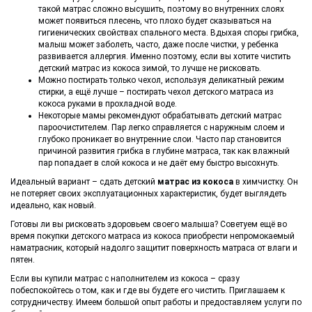
такой матрас сложно высушить, поэтому во внутренних слоях
может появиться плесень, что плохо будет сказываться на
гигиенических свойствах спального места. Вдыхая споры грибка,
малыш может заболеть, часто, даже после чистки, у ребенка
развивается аллергия. Именно поэтому, если вы хотите чистить
детский матрас из кокоса зимой, то лучше не рисковать.
Можно постирать только чехол, используя деликатный режим
стирки, а ещё лучше – постирать чехол детского матраса из
кокоса руками в прохладной воде.
Некоторые мамы рекомендуют обрабатывать детский матрас
пароочистителем. Пар легко справляется с наружным слоем и
глубоко проникает во внутренние слои. Часто пар становится
причиной развития грибка в глубине матраса, так как влажный
пар попадает в слой кокоса и не даёт ему быстро высохнуть.
Идеальный вариант – сдать детский
матрас из кокоса
в химчистку. Он
не потеряет своих эксплуатационных характеристик, будет выглядеть
идеально, как новый.
Готовы ли вы рисковать здоровьем своего малыша? Советуем ещё во
время покупки детского матраса из кокоса приобрести непромокаемый
наматрасник, который надолго защитит поверхность матраса от влаги и
пятен.
Если вы купили матрас с наполнителем из кокоса – сразу
побеспокойтесь о том, как и где вы будете его чистить. Приглашаем к
сотрудничеству. Имеем большой опыт работы и предоставляем услуги по