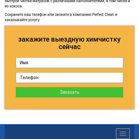
быстрой чистке матрасов с различными наполнителями, в том числе и
из кокоса.
Сохраните наш телефон или звоните в компанию Perfect Clean и
заказывайте услугу.
закажите выездную химчистку
сейчас
Заказать
Toggle