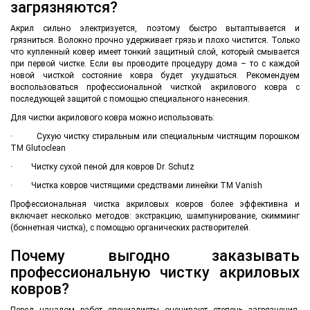
загрязняются?
Акрил сильно электризуется, поэтому быстро вытаптывается и
грязниться. Волокно прочно удерживает грязь и плохо чистится. Только
что купленный ковер имеет тонкий защитный слой, который смывается
при первой чистке. Если вы проводите процедуру дома – то с каждой
новой чисткой состояние ковра будет ухудшаться. Рекомендуем
воспользоваться профессиональной чисткой акрилового ковра с
последующей защитой с помощью специального нанесения.
Для чистки акрилового ковра можно использовать:
· Сухую чистку стиральным или специальным чистящим порошком
ТМ Glutoclean
· Чистку сухой пеной для ковров Dr. Schutz
· Чистка ковров чистящими средствами линейки ТМ Vanish
Профессиональная чистка акриловых ковров более эффективна и
включает несколько методов: экстракцию, шампунирование, скимминг
(боннетная чистка), с помощью органических растворителей.
Почему выгодно заказывать
профессиональную чистку акриловых
ковров?
Перед началом работ специалисты оценивают степень загрязнения,