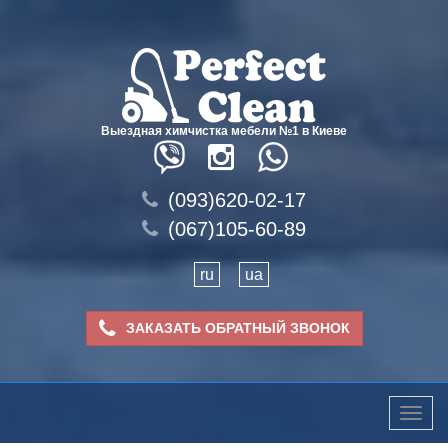
Выездная химчистка мебели №1 в Киеве
(093)620-02-17
(067)105-60-89
ru
ua
ЗАКАЗАТЬ ОБРАТНЫЙ ЗВОНОК
Toggle
naviga