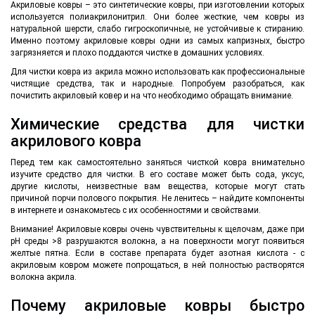
Акриловые ковры – это синтетические ковры, при изготовлении которых
используется полиакрилонитрил. Они более жесткие, чем ковры из
натуральной шерсти, слабо гигроскопичные, не устойчивые к стиранию.
Именно поэтому акриловые ковры одни из самых капризных, быстро
загрязняется и плохо поддаются чистке в домашних условиях.
Для чистки ковра из акрила можно использовать как профессиональные
чистящие средства, так и народные. Попробуем разобраться, как
почистить акриловый ковер и на что необходимо обращать внимание.
Химические средства для чистки
акрилового ковра
Перед тем как самостоятельно заняться чисткой ковра внимательно
изучите средство для чистки. В его составе может быть сода, уксус,
другие кислоты, неизвестные вам вещества, которые могут стать
причиной порчи полового покрытия. Не ленитесь – найдите компоненты
в интернете и ознакомьтесь с их особенностями и свойствами.
Внимание! Акриловые ковры очень чувствительны к щелочам, даже при
рН среды >8 разрушаются волокна, а на поверхности могут появиться
желтые пятна. Если в составе препарата будет азотная кислота - с
акриловым ковром можете попрощаться, в ней полностью растворятся
волокна акрила.
Почему акриловые ковры быстро