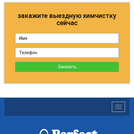
закажите выездную химчистку
сейчас
Заказать
Toggle
navigatio