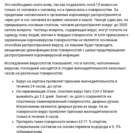
Это необходимо знать всем, так как подхватить covid-19 можно не
только от человека к человеку, но и прикасаясь к поверхностям. За
пределами человеческого организма коронавирус распространяется
через рот и нос человека во время чихания и кашля. Чихнув один раз, не
прикрывшись носовым платком, человек распространяет вокруг до 3000
капель мокроты. Частицы мокроты, содержащие вирус, могут попасть на
одежду, кожу людей, мягкие и твердые поверхности. И хотя прикасание к
зараженным коронавирусом поверхностям не является основным
способом распространения вируса, не лишним будет проводить
ежедневную дезинфекцию всех поверхностей с целью предотвращения
распространения коронавирусной инфекции.
Исследование вирусологов показывает, что в каплях, наполненных
вирусом, последний находится в стадии жизнедеятельности несколько
часов на различных поверхностях.
Вирус на картоне проявляет признаки жизнедеятельности в
течение 24 часов, до суток.
На нержавеющей стали, пластике вирус Sars CoV-2 Может
выживать до 2-3 дней. Значит, он долго сохраняется на
пластинках ламинированный поверхностях, дверных ручках.
Исключением являются дверные ручки из меди. На их
поверхности вирус проявляет признаки жизнедеятельности
только в течение 4 часов.
Протирать такие поверхности можно 62-71 % спиртом,
специальным составом на основе перекиси водорода и 0, 5%
отбеливателем.