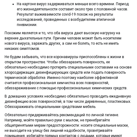
На картоне вирус задерживаться меньше всего времени. Период
его жизнедеятельности составит около трех с половиной часов.
Результат выживаемости covid-19 похож на результаты
исследований, проведенных с возбудителем атипичной
пневмонии.
Похожим является и то, что оба вируса дают высокую нагрузку на
верхние дыхательные пути. Причем человек может быть носителем
нового вируса, заражать других, а сам не болеть, то есть не иметь
никаких симптомов.
Не будем забывать, что все коронавирусы приспособлены к жизни в
открытом пространстве. Чтобы обеззаразить поверхность, ее
обязательно необходимо протереть специальными составами на основе
хлорсодержащих дезинфицирующих средств или подать поверхность
термической обработке. Именно поэтому наиболее эффективной
считается профессиональная химчистка всех поверхностей,
обеззараживание с помощью профессиональных химических средств.
В домашних условиях необходимо обязательно проводить ежедневную
дезинфекцию всех поверхностей, в том числе деревянных, пластиковых.
Обеззараживать специальными средствами мебель.
Обязательно придерживайтесь рекомендаций по личной гигиене.
Например, мойте правильно руки с мылом, не пренебрегайте
общепринятыми мерам предосторожности: носите специальные маски,
не выходите на улицу без лишней надобности, проветривайте
помещения, избегайте прямых контактов с людьми, которые имеют