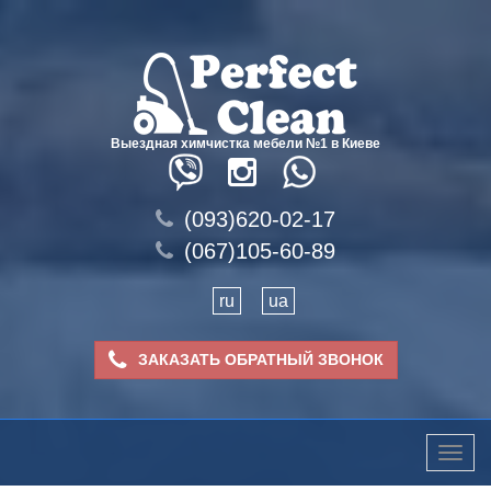
Выездная химчистка мебели №1 в Киеве
(093)620-02-17
(067)105-60-89
ru
ua
ЗАКАЗАТЬ ОБРАТНЫЙ ЗВОНОК
Toggle
naviga