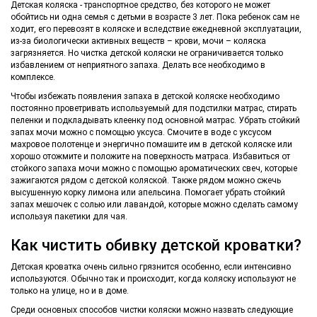
Детская коляска - транспортное средство, без которого не может
обойтись ни одна семья с детьми в возрасте 3 лет. Пока ребенок сам не
ходит, его перевозят в коляске и вследствие ежедневной эксплуатации,
из-за биологически активных веществ – крови, мочи – коляска
загрязняется. Но чистка детской коляски не ограничивается только
избавлением от неприятного запаха. Делать все необходимо в
комплексе.
Чтобы избежать появления запаха в детской коляске необходимо
постоянно проветривать используемый для подстилки матрас, стирать
пеленки и подкладывать клеенку под основной матрас. Убрать стойкий
запах мочи можно с помощью уксуса. Смочите в воде с уксусом
махровое полотенце и энергично помашите им в детской коляске или
хорошо отожмите и положите на поверхность матраса. Избавиться от
стойкого запаха мочи можно с помощью ароматических свеч, которые
зажигаются рядом с детской коляской. Также рядом можно сжечь
высушенную корку лимона или апельсина. Помогает убрать стойкий
запах мешочек с солью или лавандой, которые можно сделать самому
используя пакетики для чая.
Как чистить обивку детской кроватки?
Детская кроватка очень сильно грязнится особенно, если интенсивно
используются. Обычно так и происходит, когда коляску используют не
только на улице, но и в доме.
Среди основных способов чистки коляски можно назвать следующие