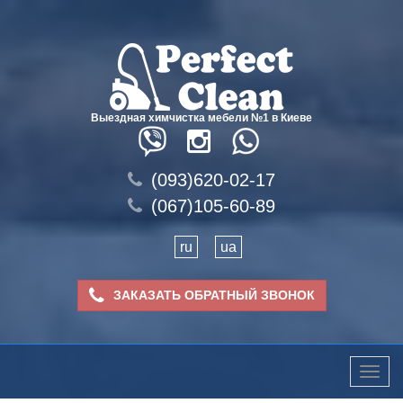
Выездная химчистка мебели №1 в Киеве
(093)620-02-17
(067)105-60-89
ru
ua
ЗАКАЗАТЬ ОБРАТНЫЙ ЗВОНОК
Toggle
naviga