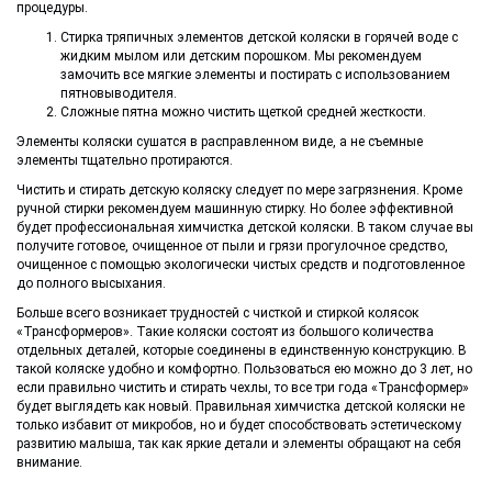
процедуры.
Стирка тряпичных элементов детской коляски в горячей воде с
жидким мылом или детским порошком. Мы рекомендуем
замочить все мягкие элементы и постирать с использованием
пятновыводителя.
Сложные пятна можно чистить щеткой средней жесткости.
Элементы коляски сушатся в расправленном виде, а не съемные
элементы тщательно протираются.
Чистить и стирать детскую коляску следует по мере загрязнения. Кроме
ручной стирки рекомендуем машинную стирку. Но более эффективной
будет профессиональная химчистка детской коляски. В таком случае вы
получите готовое, очищенное от пыли и грязи прогулочное средство,
очищенное с помощью экологически чистых средств и подготовленное
до полного высыхания.
Больше всего возникает трудностей с чисткой и стиркой колясок
«Трансформеров». Такие коляски состоят из большого количества
отдельных деталей, которые соединены в единственную конструкцию. В
такой коляске удобно и комфортно. Пользоваться ею можно до 3 лет, но
если правильно чистить и стирать чехлы, то все три года «Трансформер»
будет выглядеть как новый. Правильная химчистка детской коляски не
только избавит от микробов, но и будет способствовать эстетическому
развитию малыша, так как яркие детали и элементы обращают на себя
внимание.