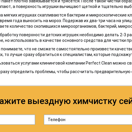
пакет плотно завязывается и трясется. После такой чистки образ
пают, а поверхность игрушки вычищают щеткой и тщательно выби
а мягких игрушках скапливаются бактерии и микроскопические кл
время года выносить на мороз. Подержав их два-три часа на улице
ете количество скопившихся микроорганизмов, бактерий, микрос
бработку поверхности детских игрушек необходимо делать 2-3 раз
е, но использовать в качестве основного средства для чистки п
 понимаете, что не сможете самостоятельно произвести качеств
х, то лучше сразу обратиться к специалистам, которые подскажут
зоваться услугами клининговой компании Perfect Clean можно с
разу определить проблемы, чтобы рассчитать предварительную 
ажите выездную химчистку се