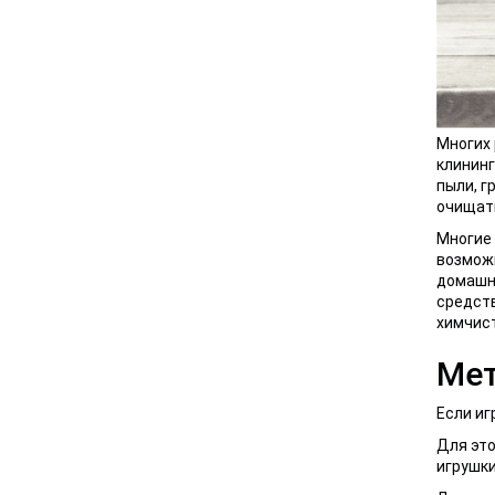
Многих 
клининг
пыли, г
очищать
Многие 
возможн
домашни
средств
химчист
Мет
Если иг
Для это
игрушки