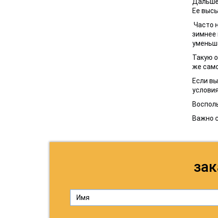
Дальше 
Ее высы
Часто н
зимнее 
уменьша
Такую о
же само
Если вы
условия
Восполь
Важно с
зак