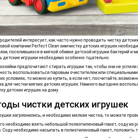
родителей интересует, как часто нужно проводить чистку детски
овой компании Perfect Clean химчистку детских игрушек необходи
рязи, поселившихся в мягкой обивке детской игрушки бактерий и м
 детские игрушки необходимо особенно тщательно.
хозяйки предпочитают стирать игрушки так, чтобы они не успели
ость воспользоваться паровым очистителем или специальными с
х условиях, то можно их купить, а если нет, посчитайте, возмо
а для чистки мягких детских игрушек. Намного выгоднее восполь
ку детских игрушек на дому.
оды чистки детских игрушек
рушки загрязнились, и необходимо мелкая чистка, то можете про
го необходимо взять небольшой полиэтиленовый пакет, соду из р
. Соду необходимо насыпать в полиэтиленовый пакет, положить т