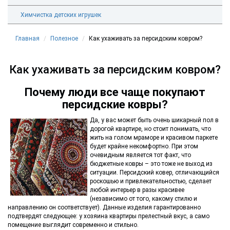
Химчистка детских игрушек
Главная
Полезное
Как ухаживать за персидским ковром?
Как ухаживать за персидским ковром?
Почему люди все чаще покупают
персидские ковры?
Да, у вас может быть очень шикарный пол в
дорогой квартире, но стоит понимать, что
жить на голом мраморе и красивом паркете
будет крайне некомфортно. При этом
очевидным является тот факт, что
бюджетные ковры – это тоже не выход из
ситуации. Персидский ковер, отличающийся
роскошью и привлекательностью, сделает
любой интерьер в разы красивее
(независимо от того, какому стилю и
направлению он соответствует). Данные изделия гарантированно
подтвердят следующее: у хозяина квартиры прелестный вкус, а само
помещение выглядит современно и стильно.