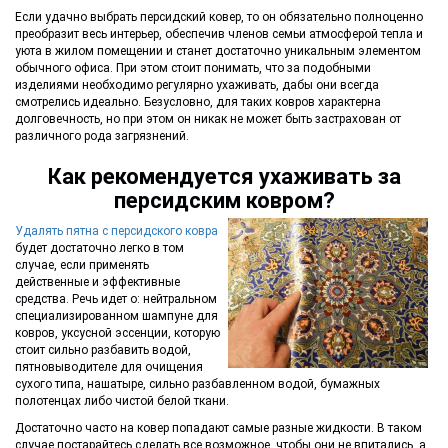
Если удачно выбрать персидский ковер, то он обязательно полноценно
преобразит весь интерьер, обеспечив членов семьи атмосферой тепла и
уюта в жилом помещении и станет достаточно уникальным элементом
обычного офиса. При этом стоит понимать, что за подобными
изделиями необходимо регулярно ухаживать, дабы они всегда
смотрелись идеально. Безусловно, для таких ковров характерна
долговечность, но при этом он никак не может быть застрахован от
различного рода загрязнений.
Как рекомендуется ухаживать за
персидским ковром?
Удалять пятна с персидского ковра
будет достаточно легко в том
случае, если применять
действенные и эффективные
средства. Речь идет о: нейтральном
специализированном шампуне для
ковров, уксусной эссенции, которую
стоит сильно разбавить водой,
пятновыводителе для очищения
сухого типа, нашатыре, сильно разбавленном водой, бумажных
полотенцах либо чистой белой ткани.
Достаточно часто на ковер попадают самые разные жидкости. В таком
случае постарайтесь сделать все возможное, чтобы они не впитались, а