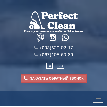
Выездная химчистка мебели №1 в Киеве
(093)620-02-17
(067)105-60-89
ru
ua
ЗАКАЗАТЬ ОБРАТНЫЙ ЗВОНОК
Toggle
naviga