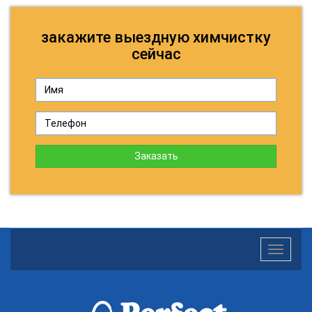
закажите выездную химчистку
сейчас
Заказать
Toggle
navigatio