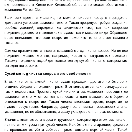
вы проживаете в Киеве или Киевской области, то может обратиться в
компанию Perfect Clean.
Если есть время и желание, то можно привести ковер в порядок в
домашних условиях самостоятельно. Такая процедура требует создания
особых условий, определенных физических сил, так как ковровое
покрытие довольно тяжелое как в сухом, так и мокром виде. Обращаем
ваше внимание, что если покрытие намочить, то оно стает намного
тяжелее.
Самым практичным считается влажный метод чистки ковров. Но не все
покрытия можно мочить, например, ковры с натуральных волокон.
Такому покрытию подойдет только метод сухой чистки о котором мы
сегодня поговорим.
Сухой метод чистки ковров и его особенности
В отличие от влажной чистки сухая проходит достаточно быстро и
отлично убирает с покрытия грязь. Этот метод имеет как преимущества,
так и недостатки. Простота сухой чистки и возможность проводить ее
самостоятельно — относятся к плюсам и дает возможность бережно
относиться к покрытию. Такая чистка экономит время, покрытие не
нужно просушивать. Например, сразу после чистки поверхность слегка
увлажняют, но не обязательно, и сразу укладывают на прежнее место.
Значительная высота ворса и трудности, которые при этом возникают,
являются минусом при сухой чистке. Как бы вы не старались, средство
не проникает вглубь и собирает грязь только в верхней части. Такой