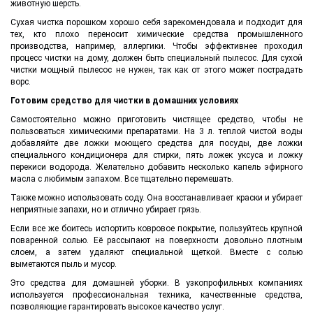
животную шерсть.
Сухая чистка порошком хорошо себя зарекомендовала и подходит для
тех, кто плохо переносит химические средства промышленного
производства, например, аллергики. Чтобы эффективнее проходил
процесс чистки на дому, должен быть специальный пылесос. Для сухой
чистки мощный пылесос не нужен, так как от этого может пострадать
ворс.
Готовим средство для чистки в домашних условиях
Самостоятельно можно приготовить чистящее средство, чтобы не
пользоваться химическими препаратами. На 3 л. теплой чистой воды
добавляйте две ложки моющего средства для посуды, две ложки
специального кондиционера для стирки, пять ложек уксуса и ложку
перекиси водорода. Желательно добавить несколько капель эфирного
масла с любимым запахом. Все тщательно перемешать.
Также можно использовать соду. Она восстанавливает краски и убирает
неприятные запахи, но и отлично убирает грязь.
Если все же боитесь испортить ковровое покрытие, пользуйтесь крупной
поваренной солью. Её рассыпают на поверхности довольно плотным
слоем, а затем удаляют специальной щеткой. Вместе с солью
выметаются пыль и мусор.
Это средства для домашней уборки. В узкопрофильных компаниях
используется профессиональная техника, качественные средства,
позволяющие гарантировать высокое качество услуг.