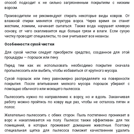
способ подходит к не сильно загрязненным покрытиям с низким
ворсом.
Производители не рекомендуют стирать некоторые виды ковров. От
влажной стирки меняется структура ворса. Через время он станет
жестким, ломким, начинает сыпаться. Также вода нарушает клеевую
основу, от чего скапливается еще больше грязи и влаги. Если сухую
чистку проводят специалисты, то они учитывают все нюансы.
Особенности сухой чистки
Для сухой чистки следует приобрести средство, созданное для этой
процедуры — порошок или пену.
Перед тем как их использовать необходимо покрытие сначала
пропылесосить или выбить, чтобы избавиться от крупного мусора.
Сухой порошок или пену равномерно распределяете на поверхности
покрытия. После впитывания мелкого мусора порошок убирают с
помощью обычного или моющего пылесоса.
Пылесосить нужно по направлению к ворсу, но и вдоль. Заканчивая
работу можно пройтись по ковру еще раз, чтобы не осталось пятен и
полос.
Желательно пылесосить с обеих сторон. Пыль постепенно проникает в
ворс и накапливается на полу. Пылесос также эффективен для тех
помещений, в которых проживают домашние животные. Поэтому
специальная щетка для пылесоса поможет качественнее удалить