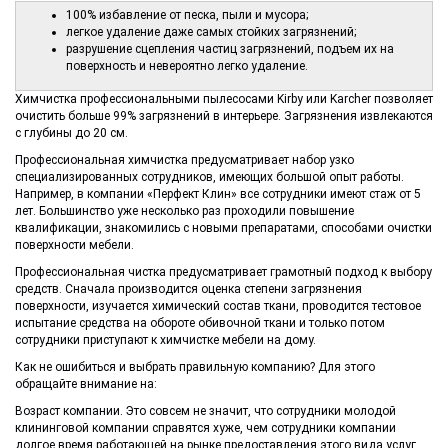
100% избавление от песка, пыли и мусора;
легкое удаление даже самых стойких загрязнений;
разрушение сцепления частиц загрязнений, подъем их на
поверхность и невероятно легко удаление.
Химчистка профессиональными пылесосами Kirby или Karcher позволяет
очистить больше 99% загрязнений в интерьере. Загрязнения извлекаются
с глубины до 20 см.
Профессиональная химчистка предусматривает набор узко
специализированных сотрудников, имеющих большой опыт работы.
Например, в компании «Перфект Клин» все сотрудники имеют стаж от 5
лет. Большинство уже несколько раз проходили повышение
квалификации, знакомились с новыми препаратами, способами очистки
поверхности мебели.
Профессиональная чистка предусматривает грамотный подход к выбору
средств. Сначала производится оценка степени загрязнения
поверхности, изучается химический состав ткани, проводится тестовое
испытание средства на обороте обивочной ткани и только потом
сотрудники приступают к химчистке мебели на дому.
Как не ошибиться и выбрать правильную компанию? Для этого
обращайте внимание на:
Возраст компании. Это совсем не значит, что сотрудники молодой
клининговой компании справятся хуже, чем сотрудники компании
долгое время работающей на рынке предоставления этого вида услуг.