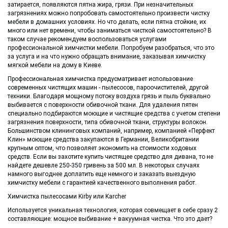
затирается, появляются пятна жира, грязи. При незначительных
загрязнениях можно попробовать самостоятельно произвести чистку
мебели в домашних условиях. Но что делать, если пятна стойкие, их
много или нет времени, чтобы заниматься чисткой самостоятельно? В
таком случае рекомендуем воспользоваться услугами
профессиональной химчистки мебели. Попробуем разобраться, что это
за услуга и на что нужно обращать внимание, заказывая химчистку
мягкой мебели на дому в Киеве.
Профессиональная химчистка предусматривает использование
современных чистящих машин - пылесосов, пароочистителей, другой
техники. Благодаря мощному потоку воздуха грязь и пыль буквально
выбивается с поверхности обивочной ткани. Для удаления пятен
специально подбираются моющие и чистящие средства с учетом степени
загрязнения поверхности, типа обивочной ткани, структуры волокон.
Большинством клининговых компаний, например, компанией «Перфект
Клин» моющие средства закупаются в Германии, Великобритании
крупным оптом, что позволяет экономить на стоимости ходовых
средств. Если вы захотите купить чистящее средство для дивана, то не
найдете дешевле 250-350 гривень за 500 мл. В некоторых случаях
намного выгоднее доплатить еще немного и заказать выездную
химчистку мебели с гарантией качественного выполнения работ.
Химчистка пылесосами Kirby или Karcher
Используется уникальная технология, которая совмещает в себе сразу 2
составляющие: мощное выбивание + вакуумная чистка. Что это дает?