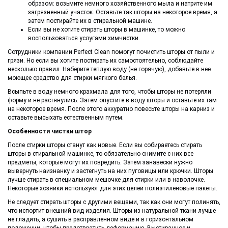
образом: возьмите немного хозяйственного мыла и натрите им
загрязненный участок. Оставьте так шторы на некоторое время, а
затем постирайте их в стиральной машине.
Если вы не хотите стирать шторы в машинке, то можно
воспользоваться услугами химчистки.
Сотрудники компании Perfect Clean помогут почистить шторы от пыли и
грязи. Но если вы хотите постирать их самостоятельно, соблюдайте
несколько правил. Наберите теплую воду (не горячую), добавьте в нее
моющее средство для стирки мягкого белья.
Всыпьте в воду немного крахмала для того, чтобы шторы не потеряли
форму и не растянулись. Затем опустите в воду шторы и оставьте их там
на некоторое время. После этого аккуратно повесьте шторы на карниз и
оставьте высыхать естественным путем.
Особенности чистки штор
После стирки шторы станут как новые. Если вы собираетесь стирать
шторы в стиральной машинке, то обязательно снимите с них все
предметы, которые могут их повредить. Затем занавески нужно
вывернуть наизнанку и застегнуть на них пуговицы или крючки. Шторы
лучше стирать в специальном мешочке для стирки или в наволочке.
Некоторые хозяйки используют для этих целей полиэтиленовые пакеты.
Не следует стирать шторы с другими вещами, так как они могут полинять,
что испортит внешний вид изделия. Шторы из натуральной ткани лучше
не гладить, а сушить в расправленном виде и в горизонтальном
положении, чтобы предотвратить деформацию. Выстиранное и