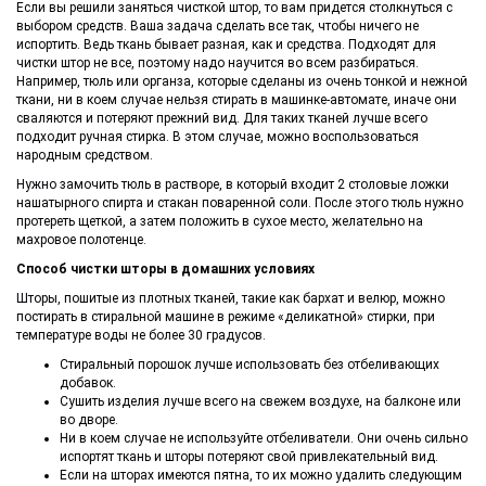
Если вы решили заняться чисткой штор, то вам придется столкнуться с
выбором средств. Ваша задача сделать все так, чтобы ничего не
испортить. Ведь ткань бывает разная, как и средства. Подходят для
чистки штор не все, поэтому надо научится во всем разбираться.
Например, тюль или органза, которые сделаны из очень тонкой и нежной
ткани, ни в коем случае нельзя стирать в машинке-автомате, иначе они
сваляются и потеряют прежний вид. Для таких тканей лучше всего
подходит ручная стирка. В этом случае, можно воспользоваться
народным средством.
Нужно замочить тюль в растворе, в который входит 2 столовые ложки
нашатырного спирта и стакан поваренной соли. После этого тюль нужно
протереть щеткой, а затем положить в сухое место, желательно на
махровое полотенце.
Способ чистки шторы в домашних условиях
Шторы, пошитые из плотных тканей, такие как бархат и велюр, можно
постирать в стиральной машине в режиме «деликатной» стирки, при
температуре воды не более 30 градусов.
Стиральный порошок лучше использовать без отбеливающих
добавок.
Сушить изделия лучше всего на свежем воздухе, на балконе или
во дворе.
Ни в коем случае не используйте отбеливатели. Они очень сильно
испортят ткань и шторы потеряют свой привлекательный вид.
Если на шторах имеются пятна, то их можно удалить следующим