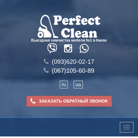
Выездная химчистка мебели №1 в Киеве
(093)620-02-17
(067)105-60-89
ru
ua
ЗАКАЗАТЬ ОБРАТНЫЙ ЗВОНОК
Toggle
naviga