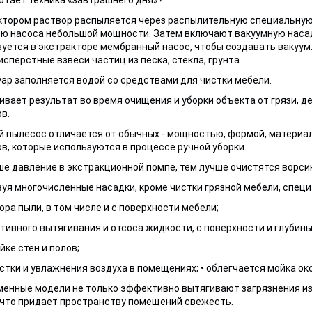
тором раствор распыляется через распылительную специальную 
 насоса небольшой мощности. Затем включают вакуумную насадк
уется в экстракторе мембранный насос, чтобы создавать вакуум. 
сперстные взвеси частиц из песка, стекла, грунта.
ар заполняется водой со средствами для чистки мебели.
ивает результат во время очищения и уборки объекта от грязи, де
в.
пылесос отличается от обычных - мощностью, формой, материал
в, которые используются в процессе ручной уборки.
е давление в экстракционной помпе, тем лучше очистятся ворси
уя многочисленные насадки, кроме чистки грязной мебели, спец
бора пыли, в том числе и с поверхности мебели;
тивного вытягивания и отсоса жидкости, с поверхности и глубины
йке стен и полов;
истки и увлажнения воздуха в помещениях; • облегчается мойка ок
менные модели не только эффективно вытягивают загрязнения из 
 что придает пространству помещений свежесть.