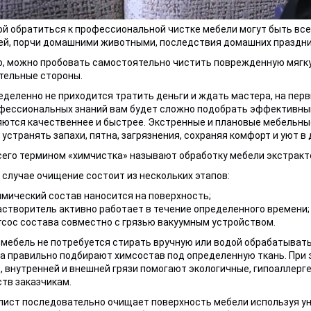
й обратиться к профессиональной чистке мебели могут быть все
й, порчи домашними животными, последствия домашних праздник
, можно пробовать самостоятельно чистить поврежденную мягкую
тельные стороны.
еделенно не приходится тратить деньги и ждать мастера, на перв
фессиональных знаний вам будет сложно подобрать эффективный 
ются качественнее и быстрее. Экстренные и плановые мебельны
 устранять запахи, пятна, загрязнения, сохраняя комфорт и уют в 
его термином «химчистка» называют обработку мебели экстрак
 случае очищение состоит из нескольких этапов:
имический состав наносится на поверхность;
астворитель активно работает в течение определенного времени;
тсос состава совместно с грязью вакуумным устройством.
мебель не потребуется стирать вручную или водой обрабатывать
а правильно подбирают химсостав под определенную ткань. При 
, внутренней и внешней грязи помогают экологичные, гипоаллерг
тв заказчикам.
ист последовательно очищает поверхность мебели используя у