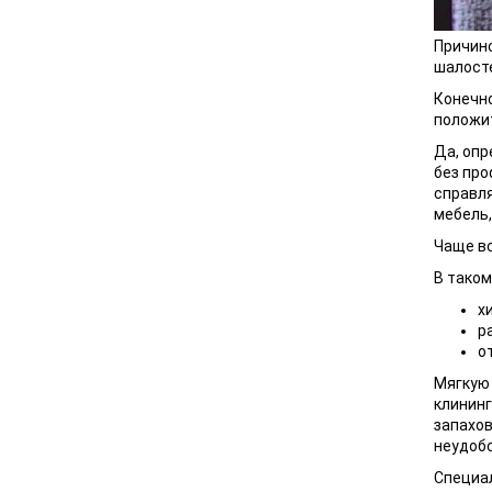
Причино
шалосте
Конечно
положи
Да, опр
без про
справля
мебель,
Чаще вс
В таком
х
р
о
Мягкую 
клининг
запахов
неудобс
Специал