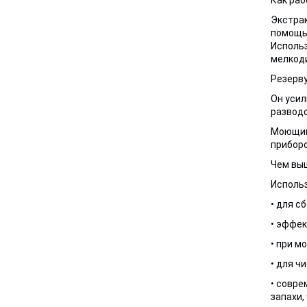
Экстрак
помощью
Использ
мелкоди
Резерву
Он усил
разводо
Моющий 
приборо
Чем выш
Использ
• для с
• эффек
• при мо
• для ч
• совре
запахи,