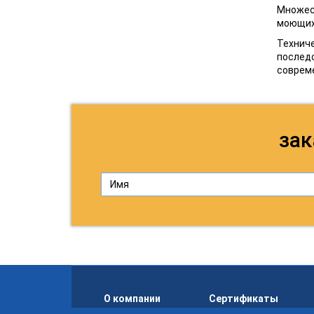
Множес
моющих 
Техниче
последс
соврем
зак
О компании
Сертификаты