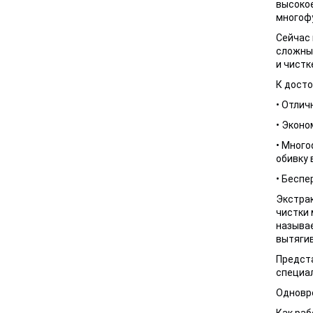
высокое
многоф
Сейчас 
сложные
и чистк
К дост
• Отлич
• Эконо
• Много
обивку 
• Беспе
Экстра
чистки 
называ
вытягив
Предста
специал
Одновре
Как раб