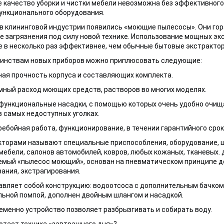
 качество уборки и чистки мебели невозможна без эффективного,
ункционального оборудования.
в клининговой индустрии появились «моющие пылесосы». Они го
 загрязнения под силу новой технике. Использование мощных экс
е в несколько раз эффективнее, чем обычные бытовые экстрактор
оинствам новых приборов можно приплюсовать следующие:
ная прочность корпуса и составляющих комплекта.
мный расход моющих средств, растворов во многих моделях.
функциональные насадки, с помощью которых очень удобно очищ
в самых недоступных уголках.
ребойная работа, функционирование, в течении гарантийного срок
кторами называют специальные приспособления, оборудование, 
мебели, салонов автомобилей, ковров, любых кожаных, тканевых. 
емый «пылесос моющий», основан на пневматическом принципе д
ания, экстрагирования.
вляет собой конструкцию: водоотсоса с дополнительным бачком
ьной помпой, дополнен двойным шлангом и насадкой.
менно устройство позволяет разбрызгивать и собирать воду.
отает техника «завтрашнего дня»?